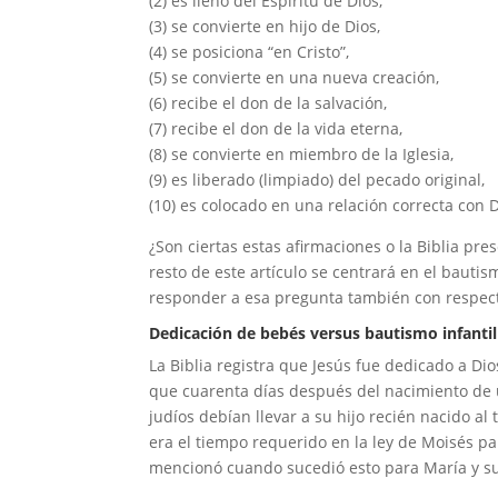
(2) es lleno del Espíritu de Dios,
(3) se convierte en hijo de Dios,
(4) se posiciona “en Cristo”,
(5) se convierte en una nueva creación,
(6) recibe el don de la salvación,
(7) recibe el don de la vida eterna,
(8) se convierte en miembro de la Iglesia,
(9) es liberado (limpiado) del pecado original,
(10) es colocado en una relación correcta con D
¿Son ciertas estas afirmaciones o la Biblia pr
resto de este artículo se centrará en el bauti
responder a esa pregunta también con respect
Dedicación de bebés versus bautismo infantil
La Biblia registra que Jesús fue dedicado a Di
que cuarenta días después del nacimiento de u
judíos debían llevar a su hijo recién nacido al
era el tiempo requerido en la ley de Moisés pa
mencionó cuando sucedió esto para María y su