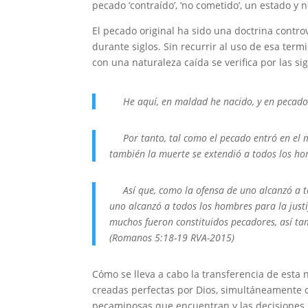
pecado ‘contraído’, ‘no cometido’, un estado y n
El pecado original ha sido una doctrina contro
durante siglos. Sin recurrir al uso de esa ter
con una naturaleza caída se verifica por las si
He aquí, en maldad he nacido, y en pecado 
Por tanto, tal como el pecado entró en el m
también la muerte se extendió a todos los h
Así que, como la ofensa de uno alcanzó a tod
uno alcanzó a todos los hombres para la just
muchos fueron constituidos pecadores, así ta
(Romanos 5:18-19 RVA-2015)
Cómo se lleva a cabo la transferencia de esta
creadas perfectas por Dios, simultáneamente c
pecaminosas que encuentran y las decisiones 