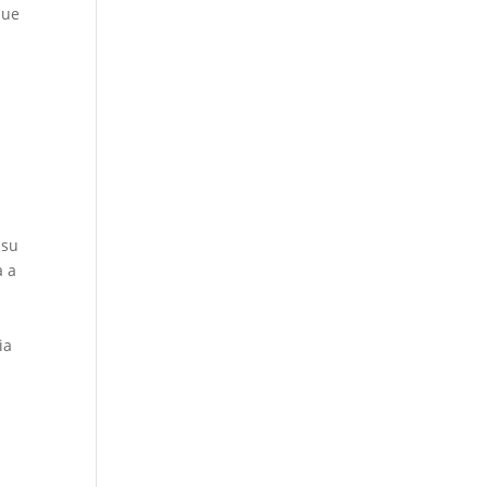
que
n
 su
a a
ia