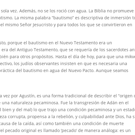
sola vez. Además, no se los roció con agua. La Biblia no promueve 
autismo. La misma palabra “bautismo” es descriptiva de inmersión to
l mismo Señor Jesucristo y para todos los que se convirtieron en
esto, porque el bautismo en el Nuevo Testamento era un
 era del Antiguo Testamento, que se requería de los sacerdotes an
bién para otros propósitos. Hasta el día de hoy, para que una mikv
fectivo, los judíos observantes insisten en que es necesaria una
a práctica del bautismo en agua del Nuevo Pacto. Aunque seamos
ra vez por Agustín, es una forma tradicional de describir el “origen 
e una naturaleza pecaminosa. Fue la transgresión de Adán en el
l bien y del mal) lo que trajo una condición pecaminosa y un estad
a corrupta, propensa a la rebelión, y culpabilidad ante Dios, ha s
 causa de la caída, así como también una condición de muerte
í: “el pecado original es llamado ‘pecado’ de manera análoga: es un