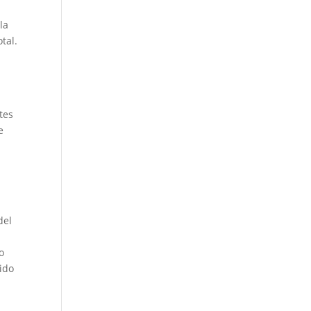
la
tal.
tes
e
del
o
ido