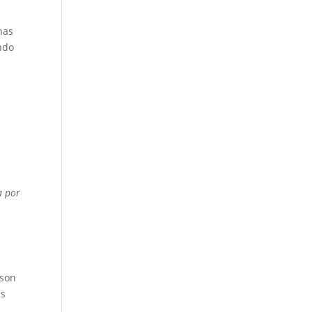
nas
undo
a por
 son
as