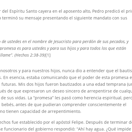
 del Espíritu Santo cayera en el aposento alto, Pedro predicó el pr
o terminó su mensaje presentando el siguiente mandato con sus
e ustedes en el nombre de Jesucristo para perdón de sus pecados, y
a promesa es para
ustedes y para sus hijos y para todos los que están
 llame”.
(Hechos 2:38-39)
[1]
nosotros y para nuestros hijos, nunca dio a entender que el baut
s. En esencia, estaba comunicando que el poder de esta promesa 
s futuras. Mis dos hijos fueron bautizados a una edad temprana (u
spués de que expresaron un deseo sincero de arrepentirse de cualq
 de sus vidas. La “promesa” les pasó como herencia espiritual, per
 bebés, antes de que pudieran comprender conscientemente el
os no tienen capacidad de arrepentimiento.
echos fue establecido por el apóstol Felipe. Después de terminar d
ese funcionario del gobierno respondió: “Ahí hay agua. ¿Qué impide