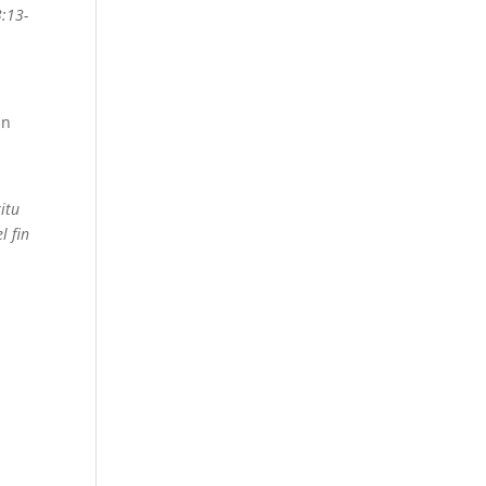
3:13-
an
itu
l fin