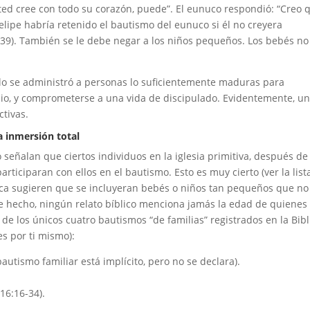
usted cree con todo su corazón, puede”. El eunuco respondió: “Creo 
Felipe habría retenido el bautismo del eunuco si él no creyera
39). También se le debe negar a los niños pequeños. Los bebés no
olo se administró a personas lo suficientemente maduras para
lio, y comprometerse a una vida de discipulado. Evidentemente, u
ctivas.
a inmersión total
 señalan que ciertos individuos en la iglesia primitiva, después de
rticiparan con ellos en el bautismo. Esto es muy cierto (ver la list
unca sugieren que se incluyeran bebés o niños tan pequeños que no
De hecho, ningún relato bíblico menciona jamás la edad de quienes
a de los únicos cuatro bautismos “de familias” registrados en la Bibl
es por ti mismo):
bautismo familiar está implícito, pero no se declara).
 16:16-34).