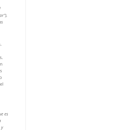
l
or”
),
as
,
s,
un
es
o
el
ue es
a
 y