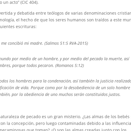
o un acto” (CIC 404).
vertida y debatida entre teólogos de varias denominaciones cristia
minología, el hecho de que los seres humanos son traídos a este m
guientes escrituras:
me concibió mi madre. (Salmos 51:5 RVA-2015)
undo por medio de un hombre, y por medio del pecado la muerte, así
ombres, porque todos pecaron. (Romanos 5:12)
os los hombres para la condenación, así también la justicia realizad
ificación de vida. Porque como por la desobediencia de un solo hombre
mbién, por la obediencia de uno muchos serán constituidos justos.
 naturaleza de pecado es un gran misterio. ¿Las almas de los bebés
on la concepción, pero luego contaminadas debido a las influenci
pecaminosas que toman? ¿O son las almas creadas junto con los