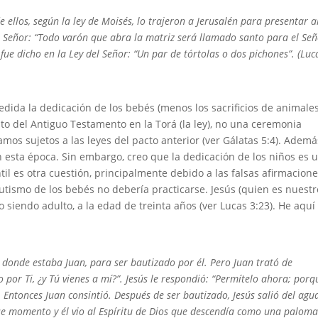
ellos, según la ley de Moisés, lo trajeron a Jerusalén para presentar a
 Señor: “
Todo varón que abra la matriz
será llamado santo para el Señ
fue dicho en la Ley del Señor: “
Un par de tórtolas o dos pichones
”. (Luc
edida la dedicación de los bebés (menos los sacrificios de animales
to del Antiguo Testamento en la Torá (la ley), no una ceremonia
os sujetos a las leyes del pacto anterior (ver Gálatas 5:4). Ademá
n esta época. Sin embargo, creo que la dedicación de los niños es 
til es otra cuestión, principalmente debido a las falsas afirmacion
autismo de los bebés no debería practicarse. Jesús (quien es nuestr
 siendo adulto, a la edad de treinta años (ver Lucas 3:23). He aquí 
 donde estaba Juan, para ser bautizado por él. Pero Juan trató de
 por Ti, ¿y Tú vienes a mí?”. Jesús le respondió: “
Permítelo ahora; porq
.
Entonces Juan consintió. Después de ser bautizado, Jesús salió del agu
ese momento y él vio al Espíritu de Dios que descendía como una paloma