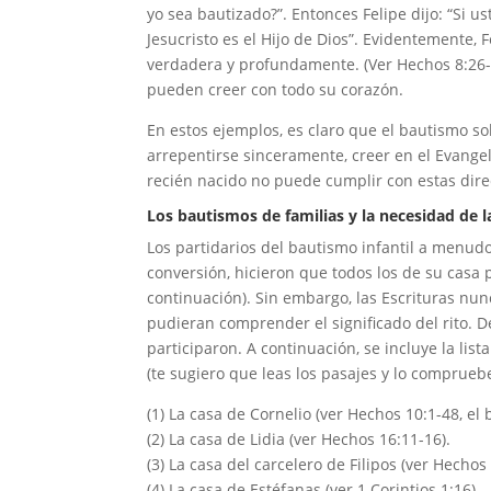
yo sea bautizado?”. Entonces Felipe dijo: “Si 
Jesucristo es el Hijo de Dios”. Evidentemente, 
verdadera y profundamente. (Ver Hechos 8:26-
pueden creer con todo su corazón.
En estos ejemplos, es claro que el bautismo s
arrepentirse sinceramente, creer en el Evange
recién nacido no puede cumplir con estas dire
Los bautismos de familias y la necesidad de l
Los partidarios del bautismo infantil a menudo
conversión, hicieron que todos los de su casa pa
continuación). Sin embargo, las Escrituras n
pudieran comprender el significado del rito. 
participaron. A continuación, se incluye la list
(te sugiero que leas los pasajes y lo comprueb
(1) La casa de Cornelio (ver Hechos 10:1-48, el 
(2) La casa de Lidia (ver Hechos 16:11-16).
(3) La casa del carcelero de Filipos (ver Hechos
(4) La casa de Estéfanas (ver 1 Corintios 1:16).