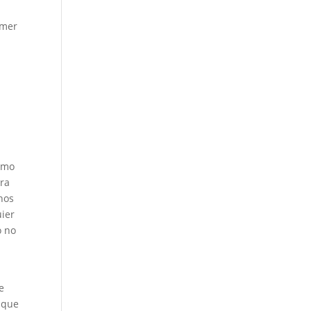
imer
ismo
era
nos
uier
o no
e
 que