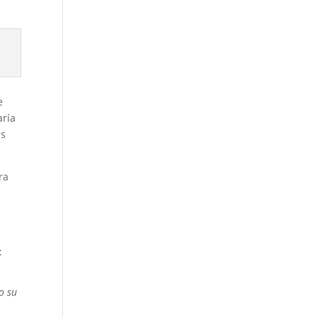
e
aría
es
ra
:
o su