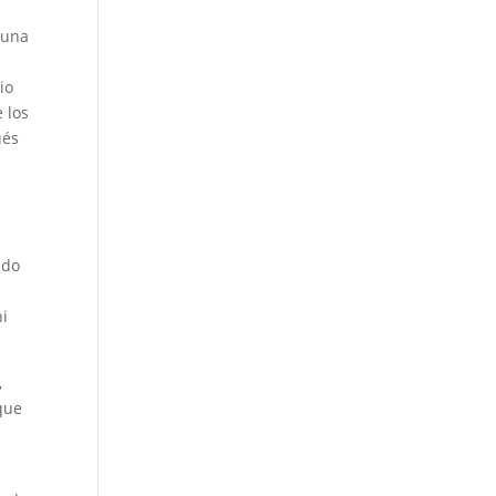
guna
io
e los
ués
ido
ni
,
que