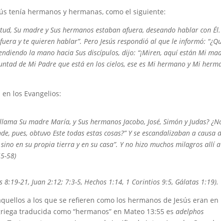
ús tenía hermanos y hermanas, como el siguiente:
ud, Su madre y Sus hermanos estaban afuera, deseando hablar con Él.
fuera y te quieren hablar”. Pero Jesús respondió al que le informó: “¿Q
ndiendo la mano hacia Sus discípulos, dijo: “¡Miren, aquí están Mi mad
untad de Mi Padre que está en los cielos, ese es Mi hermano y Mi herm
en los Evangelios:
llama Su madre María, y Sus hermanos Jacobo, José, Simón y Judas? ¿N
e, pues, obtuvo Este todas estas cosas?” Y se escandalizaban a causa d
 sino en su propia tierra y en su casa”. Y no hizo muchos milagros allí a
55-58)
s 8:19-21, Juan 2:12; 7:3-5, Hechos 1:14, 1 Corintios 9:5, Gálatas 1:19).
 aquellos a los que se refieren como los hermanos de Jesús eran en
 griega traducida como “hermanos” en Mateo 13:55 es
adelphos