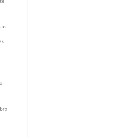
 se
 sus
s a
do
ibro