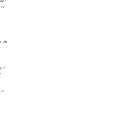
lada
 la
és de
 que
e. Y
a
 el