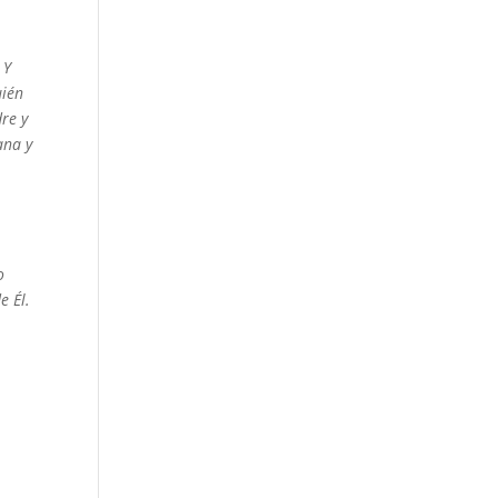
 Y
uién
re y
ana y
o
e Él.