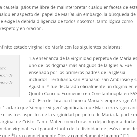
a cautela. ¡Dios me libre de malinterpretar cualquier faceta de est
ualquier aspecto del papel de María! Sin embargo, la búsqueda de 
ue exige la debida diligencia de todos nosotros, tanto lógica como
respeto y en oración.
nfinito estado virginal de María con las siguientes palabras:
“La enseñanza de la virginidad perpetua de María e
uno de los dogmas más antiguos de la Iglesia. Fue
 como
enseñado por los primeros padres de la Iglesia,
ación de
incluidos: Tertuliano, san Atanasio, san Ambrosio y 
iento de
Agustín. Y fue declarado oficialmente un dogma en e
Quinto Concilio Ecuménico en Constantinopla en 55
d.C. Esa declaración llamó a María ‘siempre virgen’.
 1 aclaró que ‘siempre virgen’ significaba que María era virgen ant
 esos tres aspectos de la virginidad perpetua de María, la parte 
n virginal de Cristo. Tanto Mateo como Lucas no dejan lugar a dudas
rnidad virginal es el garante tanto de la divinidad de Jesús como de
e que Él era completamente Dios y completamente hombre”.[1]