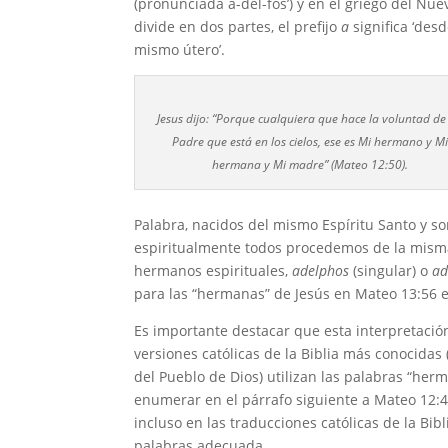
(pronunciada a-del-fos’) y en el griego del Nu
divide en dos partes, el prefijo
a
significa ‘desd
mismo útero’.
Jesus dijo: “Porque cualquiera que hace la voluntad de
Padre que está en los cielos, ese es Mi hermano y Mi
hermana y Mi madre” (Mateo 12:50).
Palabra, nacidos del mismo Espíritu Santo y so
espiritualmente todos procedemos de la misma
hermanos espirituales,
adelphos
(singular) o
ad
para las “hermanas” de Jesús en Mateo 13:56 
Es importante destacar que esta interpretación 
versiones católicas de la Biblia más conocidas 
del Pueblo de Dios) utilizan las palabras “he
enumerar en el párrafo siguiente a Mateo 12:46-
incluso en las traducciones católicas de la Bib
palabras adecuada.