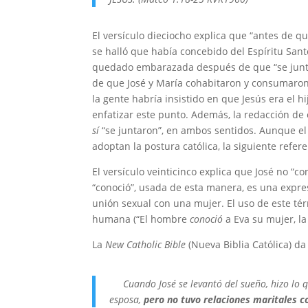
El versículo dieciocho explica que “antes de qu
se halló que había concebido del Espíritu Sant
quedado embarazada después de que “se junt
de que José y María cohabitaron y consumaron
la gente habría insistido en que Jesús era el 
enfatizar este punto. Además, la redacción de
sí
“se juntaron”, en ambos sentidos. Aunque el 
adoptan la postura católica, la siguiente refe
El versículo veinticinco explica que José no “c
“conoció”, usada de esta manera, es una expr
unión sexual con una mujer. El uso de este tér
humana (“El hombre
conoció
a Eva su mujer, la
La
New Catholic Bible
(Nueva Biblia Católica) d
Cuando José se levantó del sueño, hizo lo q
esposa,
pero no tuvo relaciones maritales co