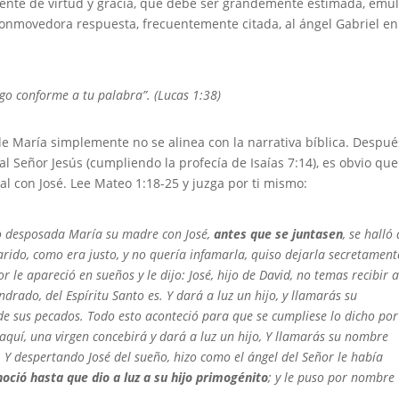
ente de virtud y gracia, que debe ser grandemente estimada, emu
conmovedora respuesta, frecuentemente citada, al ángel Gabriel en
o conforme a tu palabra”. (Lucas 1:38)
 de María simplemente no se alinea con la narrativa bíblica. Despu
 al Señor Jesús (cumpliendo la profecía de Isaías 7:14), es obvio que
l con José. Lee Mateo 1:18-25 y juzga por ti mismo:
o desposada María su madre con José,
antes que se
juntasen
, se halló
arido, como era justo, y no quería infamarla, quiso dejarla secretament
r le apareció en sueños y le dijo: José, hijo de David, no temas recibir 
drado, del Espíritu Santo es. Y dará a luz un hijo, y llamarás su
 de sus pecados.
Todo esto aconteció para que se cumpliese lo dicho por
aquí, una virgen concebirá y dará a luz un hijo, Y llamarás su nombre
 Y despertando José del sueño, hizo como el ángel del Señor le había
noció hasta que dio a luz a su hijo primogénito
; y le puso por nombre