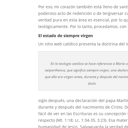
Por eso, mi corazón también está lleno de sant
poderoso acto de redención o de tergiversar c
verdad pura en esta área es esencial, por lo q
teológicamente. Por lo tanto, procedamos, con 
El estado de siempre virgen
Un sitio web católico presenta la doctrina del i
En la teología católica se hace referencia a María
aeiparthenos, que significa siempre virgen, una declar
que ella era virgen antes, durante y después del nacim
Jesús.
siglo después, una declaración del papa Martín
durante y después del nacimiento de Cristo. De
fácil de ver en las Escrituras es su concepció
respecto (Mt. 1:18; Lc. 1:34-35, 3:23). Esa mate
humanidad de Jesús. Salvaguarda la verdad d