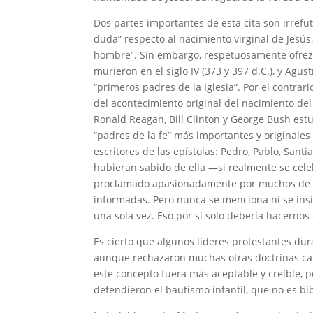
Dos partes importantes de esta cita son irre
duda” respecto al nacimiento virginal de Jesú
hombre”. Sin embargo, respetuosamente ofrezco 
murieron en el siglo IV (373 y 397 d.C.), y Agus
“primeros padres de la Iglesia”. Por el contrar
del acontecimiento original del nacimiento del
Ronald Reagan, Bill Clinton y George Bush est
“padres de la fe” más importantes y originales 
escritores de las epístolas: Pedro, Pablo, Sant
hubieran sabido de ella —si realmente se cele
proclamado apasionadamente por muchos de el
informadas. Pero nunca se menciona ni se ins
una sola vez. Eso por sí solo debería hacernos 
Es cierto que algunos líderes protestantes dur
aunque rechazaron muchas otras doctrinas cat
este concepto fuera más aceptable y creíble, 
defendieron el bautismo infantil, que no es bíb