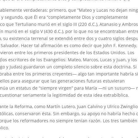
futablemente verdaderas: primero, que “Mateo y Lucas no dejan nin
s, y segundo, que Él era “completamente Dios y completamente
que Tertuliano murió en el siglo III (220 d.C.), Atanasio y Ambros
tín murió en el siglo V (430 d.C.), por lo que no se encontraban entr
io, su existencia terrenal se extendió entre dos y cuatro siglos desp
 Salvador. Hacer tal afirmación es como decir que John F. Kennedy,
uvieron entre los primeros presidentes de los Estados Unidos. Los
(los escritores de los Evangelios: Mateo, Marcos, Lucas y Juan, y los
iago y Judas) guardaron un completo silencio sobre esta doctrina. Si
braba entre los primeros creyentes— algo tan importante habría s
los para asegurar que las generaciones futuras estuvieran
inúa un estatus de “siempre virgen” para María —ni un susurro— 
cuestionar seriamente la legitimidad de esta idea extrabíblica.
ante la Reforma, como Martín Lutero, Juan Calvino y Ulrico Zwinglio
ólicas, conservaron ésta. Sin embargo, su apoyo no habría hecho 
porque los reformadores no siempre tenían razón. Los tres también
lico.