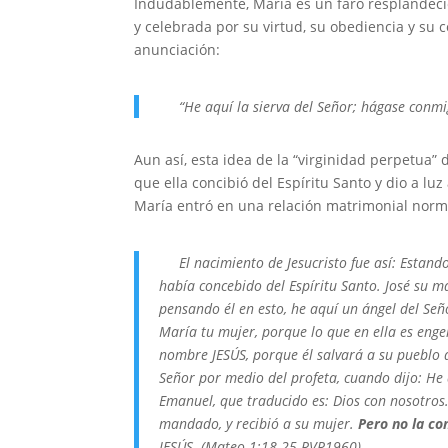
Indudablemente, María es un faro resplandeci
y celebrada por su virtud, su obediencia y su 
anunciación:
“He aquí la sierva del Señor; hágase conmig
Aun así, esta idea de la “virginidad perpetua”
que ella concibió del Espíritu Santo y dio a luz
María entró en una relación matrimonial norma
El nacimiento de Jesucristo fue así: Estand
había concebido del Espíritu Santo. José su m
pensando él en esto, he aquí un ángel del Seño
María tu mujer, porque lo que en ella es engen
nombre JESÚS, porque él salvará a su pueblo
Señor por medio del profeta, cuando dijo: He 
Emanuel, que traducido es: Dios con nosotros.
mandado, y recibió a su mujer.
Pero no la co
JESÚS. (Mateo 1:18-25 RVR1960)