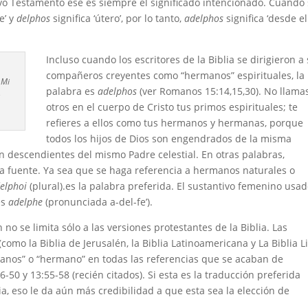
evo Testamento ese es siempre el significado intencionado. Cuando
e’ y
delphos
significa ‘útero’, por lo tanto,
adelphos
significa ‘desde el
Incluso cuando los escritores de la Biblia se dirigieron a
compañeros creyentes como “hermanos” espirituales, la
 Mi
palabra es
adelphos
(ver Romanos 15:14,15,30). No llama
otros en el cuerpo de Cristo tus primos espirituales; te
refieres a ellos como tus hermanos y hermanas, porque
todos los hijos de Dios son engendrados de la misma
n descendientes del mismo Padre celestial. En otras palabras,
 fuente. Ya sea que se haga referencia a hermanos naturales o
elphoi
(plural).es la palabra preferida. El sustantivo femenino usa
es
adelphe
(pronunciada a-del-fe’).
no se limita sólo a las versiones protestantes de la Biblia. Las
(como la Biblia de Jerusalén, la Biblia Latinoamericana y La Biblia L
rmanos” o “hermano” en todas las referencias que se acaban de
50 y 13:55-58 (recién citados). Si esta es la traducción preferida
lia, eso le da aún más credibilidad a que esta sea la elección de