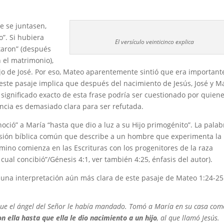
e se juntasen,
o”. Si hubiera
El versículo veinticinco explica
aron” (después
 el matrimonio),
hijo de José. Por eso, Mateo aparentemente sintió que era important
 este pasaje implica que después del nacimiento de Jesús, José y M
significado exacto de esta frase podría ser cuestionado por quien
rencia es demasiado clara para ser refutada.
onoció” a María “hasta que dio a luz a su Hijo primogénito”. La palab
esión bíblica común que describe a un hombre que experimenta la
mino comienza en las Escrituras con los progenitores de la raza
 cual concibió”/Génesis 4:1, ver también 4:25, énfasis del autor).
a una interpretación aún más clara de este pasaje de Mateo 1:24-25
ue el ángel del Señor le había mandado. Tomó a María en su casa com
n ella hasta que ella le dio nacimiento a un hijo
, al que llamó Jesús.