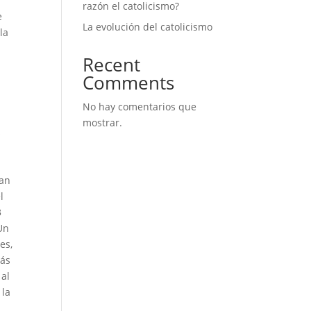
razón el catolicismo?
e
La evolución del catolicismo
la
Recent
Comments
No hay comentarios que
mostrar.
s
san
l
3
 Un
es,
más
 al
 la