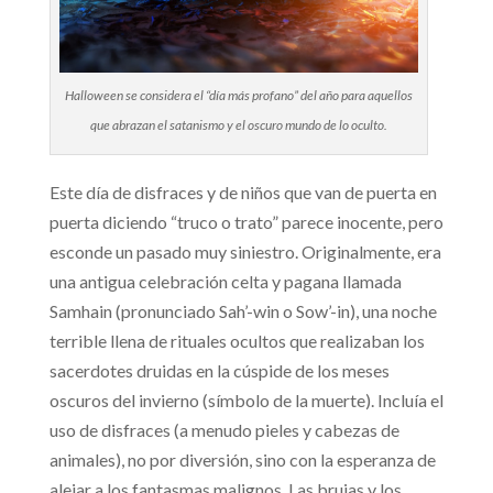
Halloween se considera el “día más profano” del año para aquellos
que abrazan el satanismo y el oscuro mundo de lo oculto.
Este día de disfraces y de niños que van de puerta en
puerta diciendo “truco o trato” parece inocente, pero
esconde un pasado muy siniestro. Originalmente, era
una antigua celebración celta y pagana llamada
Samhain (pronunciado Sah’-win o Sow’-in), una noche
terrible llena de rituales ocultos que realizaban los
sacerdotes druidas en la cúspide de los meses
oscuros del invierno (símbolo de la muerte). Incluía el
uso de disfraces (a menudo pieles y cabezas de
animales), no por diversión, sino con la esperanza de
alejar a los fantasmas malignos. Las brujas y los