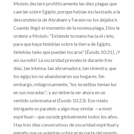
Moisés declaró proféticamente las diez plagas que
caerían sobre Egipto, porque habían esclavizado a la
descendencia de Abraham y Faraón no los dejaba ir.
Cuando llegó el momento de la novena plaga, Dios le
ordenó a Moisés: “Extiende tu mano hacia el cielo,
para que haya tinieblas sobre la tierra de Egipto,
tinieblas tales que puedan tocarse” (Éxodo 10:21). ¡Y
así sucedió! La oscuridad prevaleció durante tres
días, tan intensa, tan abrumadora, tan siniestra, que
los egipcios no abandonaron sus hogares. Sin
embargo, milagrosamente, “los israelitas tenían luz
en sus moradas”; y así debería ser ahora en un
sentido sobrenatural (Éxodo 10:23). Ese relato
intrigante es paralelo a algo muy similar —a nivel
espiritual— que sucede globalmente todos los años.
Hay tres días consecutivos de oscuridad espiritual y
engaño que se asientan sobre gran parte del mundo,